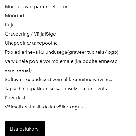
Muudetavad parameetrid on:
Mõõdud
Kuju
Graveering / Väljalõige
Ühepoolne/kahepoolne
Pooled erineva kujundusega(graveeritud teks/logo)
Värv ühele poole või mõlemale (ka poolte erinevad
värvitoonid)
Sõltuvalt kujundusest võimalik ka mitmevärviline.
Täpse hinnapakkumise saamiseks palume võtta
ühendust.
Võimalik valmsitada ka väike kogus.
Lisa ostukorvi