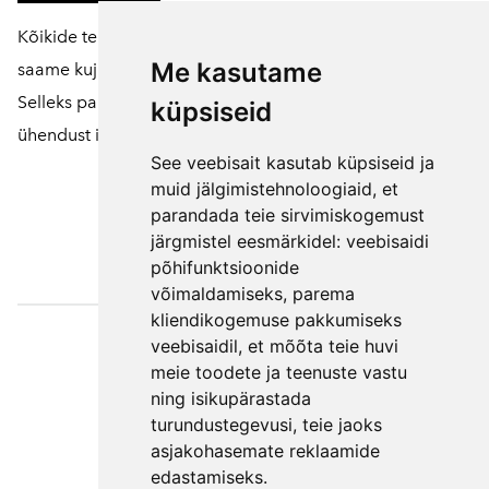
Kõikide tellitavate toodete suuruseid ja värve
Me kasutame
saame kujundada vastavalt soovile.
Selleks palume võtta meiega enne tellimuse vormistamist
küpsiseid
ühendust
info@pikupuu.ee
See veebisait kasutab küpsiseid ja
muid jälgimistehnoloogiaid, et
parandada teie sirvimiskogemust
järgmistel eesmärkidel:
veebisaidi
põhifunktsioonide
võimaldamiseks
,
parema
kliendikogemuse pakkumiseks
Väljaotsa
veebisaidil
,
et mõõta teie huvi
konsultatsioonid
meie toodete ja teenuste vastu
ning isikupärastada
OÜ
turundustegevusi
,
teie jaoks
Telefon +372 550
asjakohasemate reklaamide
2750
edastamiseks
.