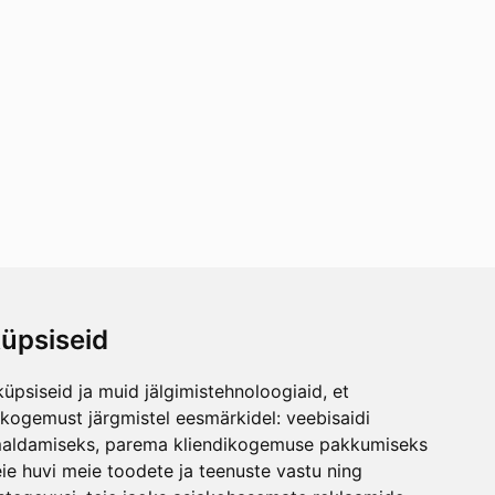
üpsiseid
üpsiseid ja muid jälgimistehnoloogiaid, et
skogemust järgmistel eesmärkidel:
veebisaidi
maldamiseks
,
parema kliendikogemuse pakkumiseks
ie huvi meie toodete ja teenuste vastu ning