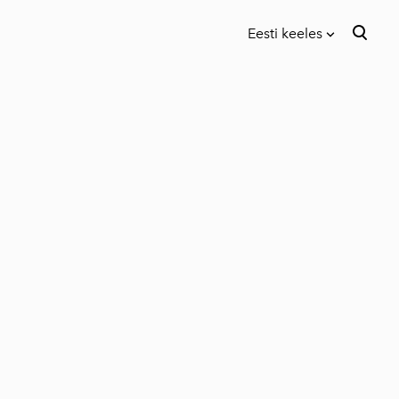
Eesti keeles
lisati ostukorvi.
Vaata ostukorvi
Eesti keeles
English