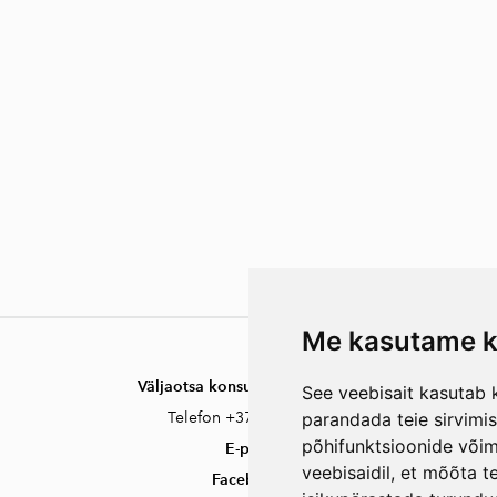
Käekotid
Lipsud
Vaasid ja lilled
Jõuluehted
Visiitkaardid/kaardi
d
Me kasutame k
Väljaotsa konsultatsioonid OÜ
See veebisait kasutab k
Telefon +372 550 2750
parandada teie sirvimi
põhifunktsioonide või
E-post
veebisaidil
,
et mõõta te
Facebook