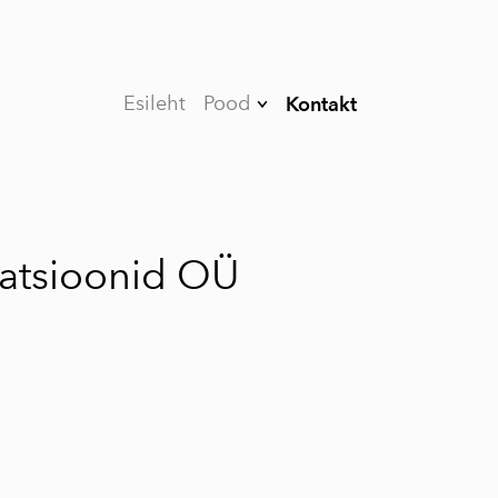
Esileht
Pood
Kontakt
Kõrvarõngad
Helkurid
Helkurkotid
tatsioonid OÜ
3D prinditud
Karbid
Võtmehoidjad
Salvrätikuhoidjad
Mängud