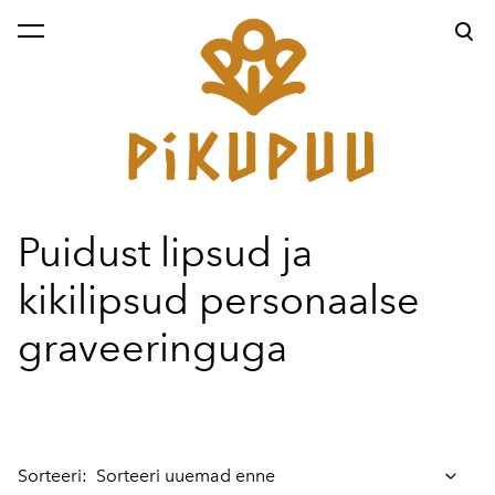
lisati ostukorvi.
Vaata ostukorvi
Puidust lipsud ja
kikilipsud personaalse
graveeringuga
Sorteeri: