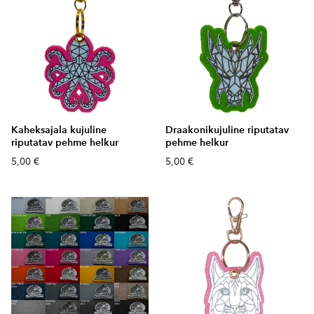
Kaheksajala kujuline
Draakonikujuline riputatav
riputatav pehme helkur
pehme helkur
5,00 €
5,00 €