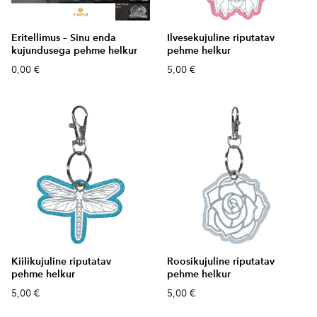
Eritellimus – Sinu enda
Ilvesekujuline riputatav
kujundusega pehme helkur
pehme helkur
0,00 €
5,00 €
Kiilikujuline riputatav
Roosikujuline riputatav
pehme helkur
pehme helkur
5,00 €
5,00 €