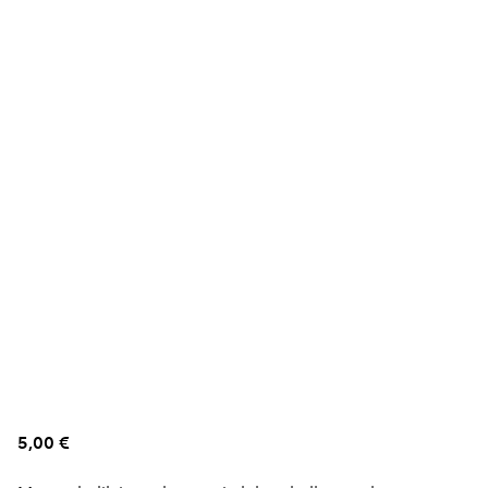
5,00 €