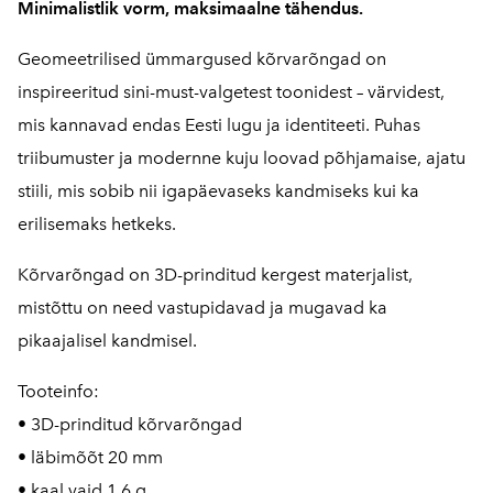
Minimalistlik vorm, maksimaalne tähendus.
Geomeetrilised ümmargused kõrvarõngad on
inspireeritud sini-must-valgetest toonidest – värvidest,
mis kannavad endas Eesti lugu ja identiteeti. Puhas
triibumuster ja modernne kuju loovad põhjamaise, ajatu
stiili, mis sobib nii igapäevaseks kandmiseks kui ka
erilisemaks hetkeks.
Kõrvarõngad on 3D-prinditud kergest materjalist,
mistõttu on need vastupidavad ja mugavad ka
pikaajalisel kandmisel.
Tooteinfo:
• 3D-prinditud kõrvarõngad
• läbimõõt 20 mm
• kaal vaid 1,6 g