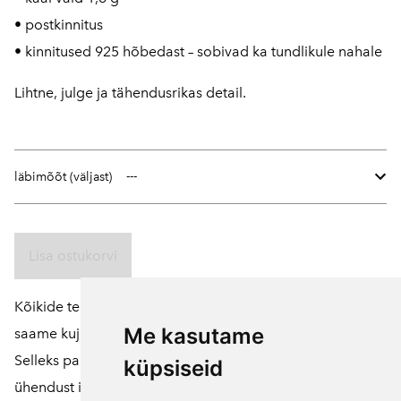
• postkinnitus
• kinnitused 925 hõbedast – sobivad ka tundlikule nahale
Lihtne, julge ja tähendusrikas detail.
läbimõõt (väljast)
Lisa ostukorvi
Kõikide tellitavate toodete suuruseid ja värve
Me kasutame
saame kujundada vastavalt soovile.
Selleks palume võtta meiega enne tellimuse vormistamist
küpsiseid
ühendust
info@pikupuu.ee