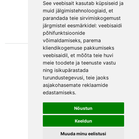
See veebisait kasutab küpsiseid ja
muid jälgimistehnoloogiaid, et
parandada teie sirvimiskogemust
järgmistel eesmärkidel:
veebisaidi
põhifunktsioonide
võimaldamiseks
,
parema
kliendikogemuse pakkumiseks
Väljaotsa
veebisaidil
,
et mõõta teie huvi
konsultatsioonid
meie toodete ja teenuste vastu
ning isikupärastada
OÜ
turundustegevusi
,
teie jaoks
Telefon +372 550
asjakohasemate reklaamide
2750
edastamiseks
.
E-post
Facebook
Nõustun
Üldtingimused
Keeldun
Privaatsuspoliitika
Muuda minu eelistusi