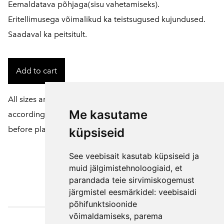
Eemaldatava põhjaga(sisu vahetamiseks).
Eritellimusega võimalikud ka teistsugused kujundused.
Saadaval ka peitsitult.
Add to cart
All sizes and colors of products can be customized
Me kasutame
according to your wishes. To do this, please contact us
before placing an order.
küpsiseid
See veebisait kasutab küpsiseid ja
muid jälgimistehnoloogiaid, et
parandada teie sirvimiskogemust
järgmistel eesmärkidel:
veebisaidi
põhifunktsioonide
võimaldamiseks
,
parema
Väljaotsa