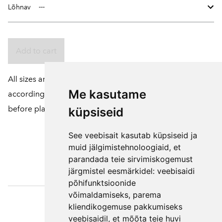
Lõhnav
Add to cart
All sizes and colors of products can be customized
Me kasutame
according to your wishes. To do this, please contact us
before placing an order.
küpsiseid
See veebisait kasutab küpsiseid ja
muid jälgimistehnoloogiaid, et
parandada teie sirvimiskogemust
järgmistel eesmärkidel:
veebisaidi
põhifunktsioonide
võimaldamiseks
,
parema
Väljaotsa
kliendikogemuse pakkumiseks
konsultatsioonid
veebisaidil
,
et mõõta teie huvi