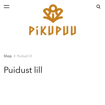
was added to the cart.
View cart
Shop
Puidust lill
Puidust lill