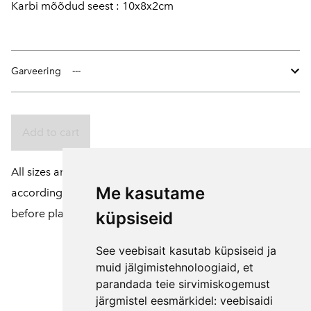
Karbi mõõdud seest : 10x8x2cm
Garveering
Add to cart
All sizes and colors of products can be customized
Me kasutame
according to your wishes. To do this, please contact us
before placing an order.
küpsiseid
See veebisait kasutab küpsiseid ja
muid jälgimistehnoloogiaid, et
parandada teie sirvimiskogemust
järgmistel eesmärkidel:
veebisaidi